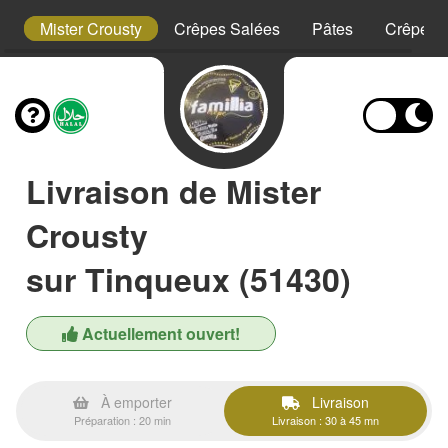
t
Mister Crousty
Crêpes Salées
Pâtes
Crêpes 
Livraison de Mister
Crousty
sur Tinqueux (51430)
Actuellement ouvert!
À emporter
Livraison
Préparation : 20 min
Livraison : 30 à 45 mn