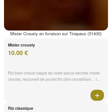
Mister Crousty en livraison sur Tinqueux (51430)
Mister crousty
10.00 €
Riz bien chaud nappé de notre sauce secrète mister
crousty, recouvert de poulet frit ultra croustillant… l...
Riz classique