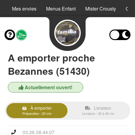
Mes envies
Menus Enfant
Mister Crousty
Crê
A emporter proche
Bezannes (51430)
Actuellement ouvert!
À emporter
Livraison
Préparation : 20 min
Livraison : 30 à 45 mn
03.26.38.44.07