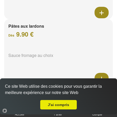
Pâtes aux lardons
9.90 €
Dès
Sauce fromage au choix
Ce site Web utilise des cookies pour vous garantir la
Pâtes au poulet
meilleure expérience sur notre site Web
A Emporter sur Bezannes
9.90 €
Dès
J'ai compris
Accueil
Panier
Compte