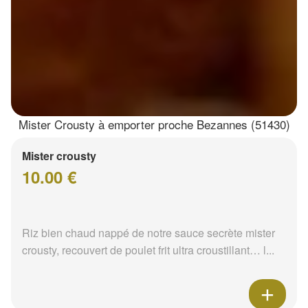
Mister Crousty à emporter proche Bezannes (51430)
Mister crousty
10.00 €
Riz bien chaud nappé de notre sauce secrète mister
crousty, recouvert de poulet frit ultra croustillant… l...