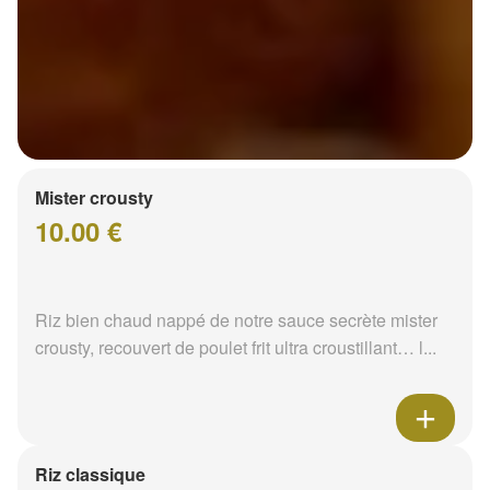
Mister crousty
10.00 €
Riz bien chaud nappé de notre sauce secrète mister
crousty, recouvert de poulet frit ultra croustillant… l...
Riz classique