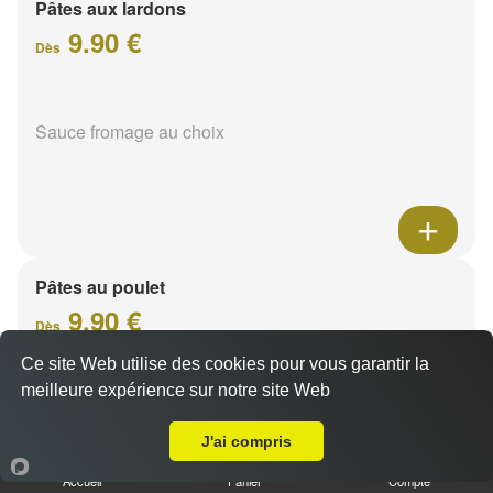
Pâtes aux lardons
9.90 €
Dès
Sauce fromage au choix
Pâtes au poulet
9.90 €
Dès
Ce site Web utilise des cookies pour vous garantir la
meilleure expérience sur notre site Web
A Emporter sur Bezannes
Sauce fromage au choix
J'ai compris
Accueil
Panier
Compte