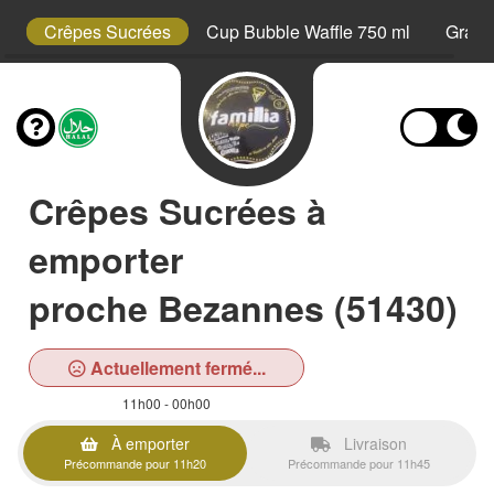
s
Crêpes Sucrées
Cup Bubble Waffle 750 ml
Grani
Crêpes Sucrées à
emporter
proche Bezannes (51430)
Actuellement fermé...
11h00 - 00h00
À emporter
Livraison
Précommande pour 11h20
Précommande pour 11h45