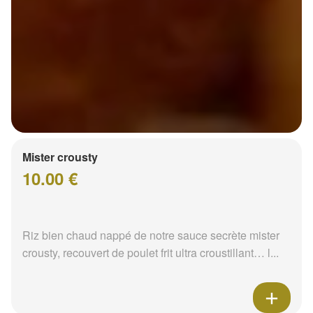
Mister crousty
10.00 €
Riz bien chaud nappé de notre sauce secrète mister
crousty, recouvert de poulet frit ultra croustillant… l...