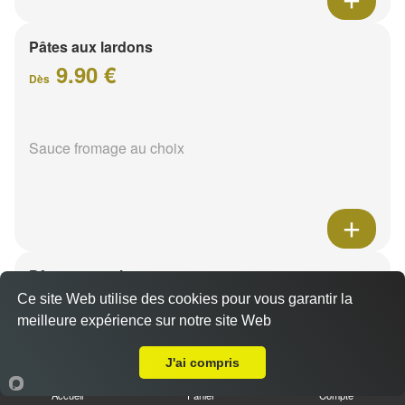
Pâtes aux lardons
9.90 €
Dès
Sauce fromage au choix
Pâtes au poulet
9.90 €
Ce site Web utilise des cookies pour vous garantir la
Dès
meilleure expérience sur notre site Web
A Emporter sur Bezannes
J'ai compris
Sauce fromage au choix
Accueil
Panier
Compte