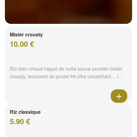
Mister crousty
10.00 €
Riz bien chaud nappé de notre sauce secrète mister
crousty, recouvert de poulet frit ultra croustillant… l...
Riz classique
5.90 €