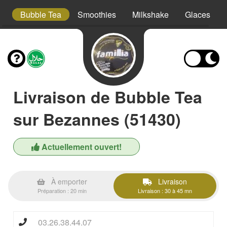
ta
Bubble Tea
Smoothies
Milkshake
Glaces
Livraison de Bubble Tea
sur Bezannes (51430)
Actuellement ouvert!
À emporter
Livraison
Préparation : 20 min
Livraison : 30 à 45 mn
03.26.38.44.07