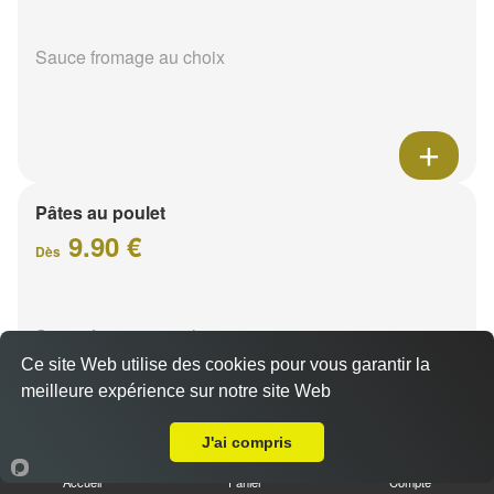
Sauce fromage au choix
Pâtes au poulet
9.90 €
Dès
Sauce fromage au choix
Ce site Web utilise des cookies pour vous garantir la
meilleure expérience sur notre site Web
Livraison sur Bezannes
J'ai compris
Accueil
Panier
Compte
Pâtes sucuk