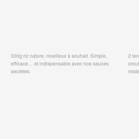
300g riz nature, moelleux à souhait. Simple,
2 ten
efficace… et indispensable avec nos sauces
crou
secrètes
miste