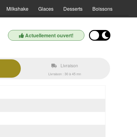
Milkshake
Glaces
Desserts
Boissons
Actuellement ouvert!
Livraison
Livraison : 30 à 45 mn