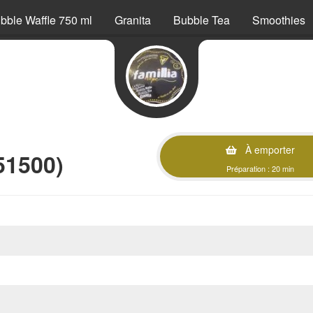
bble Waffle 750 ml
Granita
Bubble Tea
Smoothies
À emporter
51500)
Préparation : 20 min