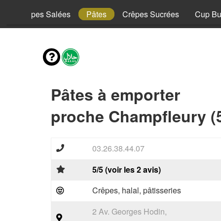
y
Crêpes Salées
Pâtes
Crêpes Sucrées
Cup Bu
Pâtes à emporter
proche Champfleury (
03.26.38.44.07
5/5 (voir les 2 avis)
Crêpes, halal, pâtisseries
2 Av. Georges Hodin,