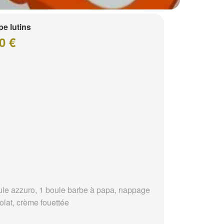
e lutins
0 €
ule azzuro, 1 boule barbe à papa, nappage
olat, crème fouettée