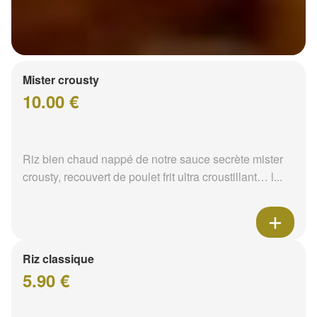
Mister crousty
10.00 €
Riz bien chaud nappé de notre sauce secrète mister
crousty, recouvert de poulet frit ultra croustillant… l...
Riz classique
5.90 €