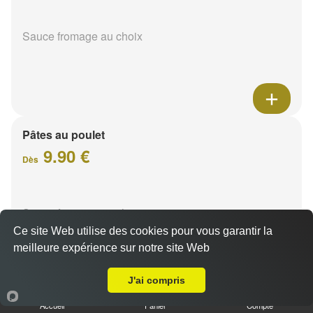
Sauce fromage au choix
Pâtes au poulet
9.90 €
Dès
Sauce fromage au choix
Ce site Web utilise des cookies pour vous garantir la
meilleure expérience sur notre site Web
Livraison sur Champfleury
J'ai compris
Accueil
Panier
Compte
Pâtes sucuk