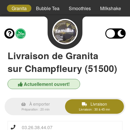
ml
Granita
Bubble Tea
Smoothies
Milkshake
Livraison de Granita
sur Champfleury (51500)
Actuellement ouvert!
À emporter
Livraison
Préparation : 20 min
Livraison : 30 à 45 mn
03.26.38.44.07