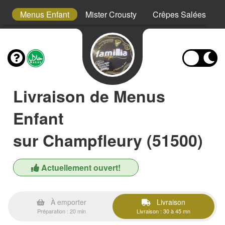
s
Menus Enfant
Mister Crousty
Crêpes Salées
Livraison de Menus
Enfant
sur Champfleury (51500)
Actuellement ouvert!
À emporter
Livraison
Préparation : 20 min
Livraison : 30 à 45 mn