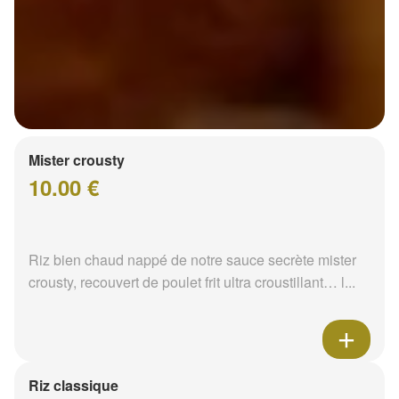
Mister crousty
10.00 €
Riz bien chaud nappé de notre sauce secrète mister
crousty, recouvert de poulet frit ultra croustillant… l...
Riz classique