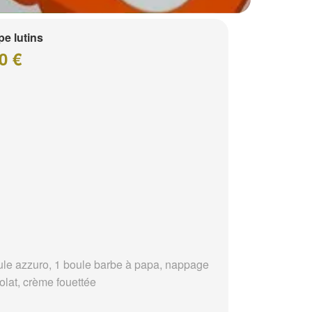
e lutins
0 €
ule azzuro, 1 boule barbe à papa, nappage
olat, crème fouettée