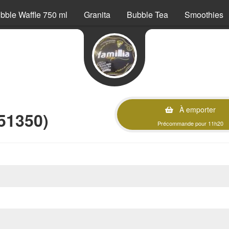
bble Waffle 750 ml
Granita
Bubble Tea
Smoothies
À emporter
51350)
Précommande pour 11h20