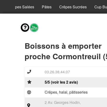
y
Crêpes Salées
Pâtes
Crêpes Sucrées
Cup Bu
Boissons à emporter
proche Cormontreuil (
03.26.38.44.07
5/5 (voir les 2 avis)
Crêpes, halal, pâtisseries
2 Av. Georges Hodin,