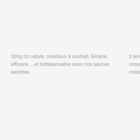
300g riz nature, moelleux à souhait. Simple,
2 ten
efficace… et indispensable avec nos sauces
crou
secrètes
miste