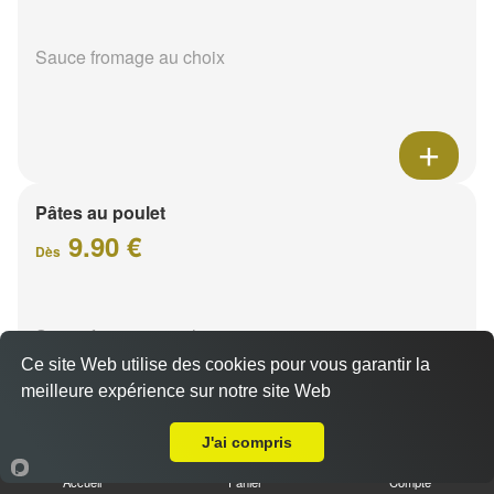
Sauce fromage au choix
Pâtes au poulet
9.90 €
Dès
Sauce fromage au choix
Ce site Web utilise des cookies pour vous garantir la
meilleure expérience sur notre site Web
Livraison sur Cormontreuil
J'ai compris
Accueil
Panier
Compte
Pâtes sucuk