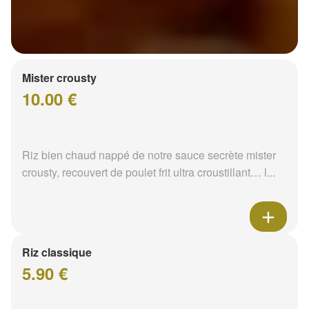
Mister crousty
10.00 €
Riz bien chaud nappé de notre sauce secrète mister
crousty, recouvert de poulet frit ultra croustillant… l...
Riz classique
5.90 €