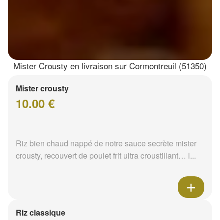
Mister Crousty en livraison sur Cormontreuil (51350)
Mister crousty
10.00 €
Riz bien chaud nappé de notre sauce secrète mister
crousty, recouvert de poulet frit ultra croustillant… l...
Riz classique