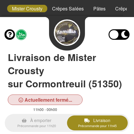
t
Mister Crousty
Crêpes Salées
Pâtes
Crêpes 
Livraison de Mister
Crousty
sur Cormontreuil (51350)
Actuellement fermé...
11h00 - 00h00
À emporter
Livraison
Précommande pour 11h20
Précommande pour 11h45