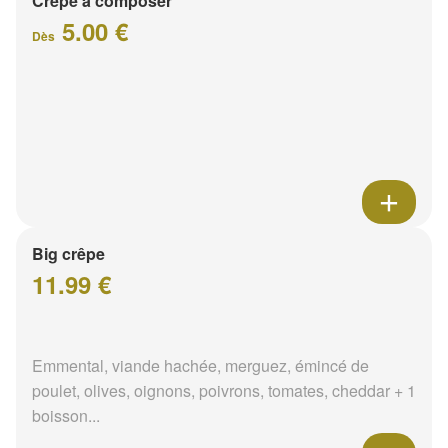
Crêpe à composer
5.00 €
Dès
Big crêpe
11.99 €
Emmental, viande hachée, merguez, émincé de
poulet, olives, oignons, poivrons, tomates, cheddar + 1
boisson...