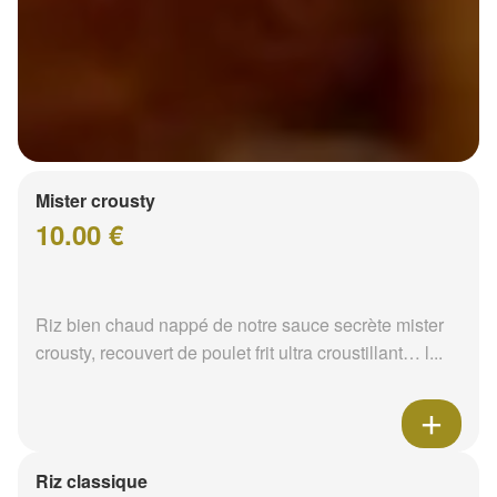
Mister crousty
10.00 €
Riz bien chaud nappé de notre sauce secrète mister
crousty, recouvert de poulet frit ultra croustillant… l...
Riz classique