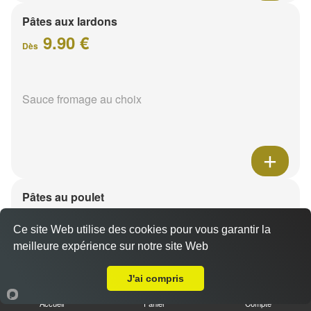
Pâtes aux lardons
9.90 €
Dès
Sauce fromage au choix
Pâtes au poulet
9.90 €
Dès
Ce site Web utilise des cookies pour vous garantir la
meilleure expérience sur notre site Web
A Emporter sur Ormes
Sauce fromage au choix
J'ai compris
Accueil
Panier
Compte