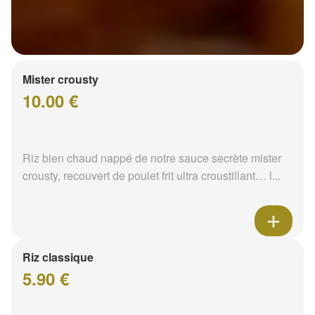
Mister crousty
10.00 €
Riz bien chaud nappé de notre sauce secrète mister
crousty, recouvert de poulet frit ultra croustillant… l...
Riz classique
5.90 €