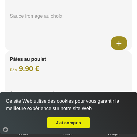
Sauce fromage au choix
Pâtes au poulet
9.90 €
Dès
Sauce fromage au choix
Ce site Web utilise des cookies pour vous garantir la
meilleure expérience sur notre site Web
Livraison sur Ormes
J'ai compris
Accueil
Panier
Compte
Pâtes sucuk