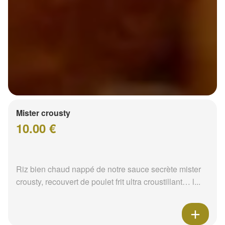
Mister crousty
10.00 €
Riz bien chaud nappé de notre sauce secrète mister
crousty, recouvert de poulet frit ultra croustillant… l...