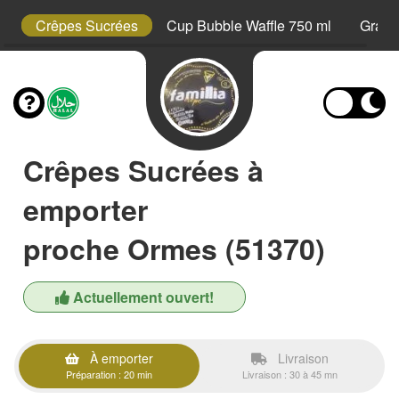
s
Crêpes Sucrées
Cup Bubble Waffle 750 ml
Grani
Crêpes Sucrées à
emporter
proche Ormes (51370)
Actuellement ouvert!
À emporter
Livraison
Préparation : 20 min
Livraison : 30 à 45 mn