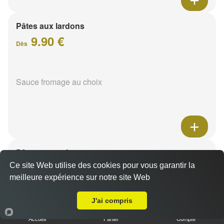
Pâtes aux lardons
9.90 €
Dès
Sauce fromage au choix
Pâtes au poulet
9.90 €
Ce site Web utilise des cookies pour vous garantir la
Dès
meilleure expérience sur notre site Web
A Emporter sur Ormes
J'ai compris
Sauce fromage au choix
Accueil
Panier
Compte