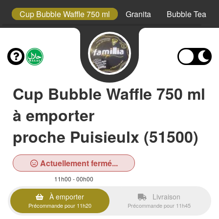
s
Cup Bubble Waffle 750 ml
Granita
Bubble Tea
Cup Bubble Waffle 750 ml
à emporter
proche Puisieulx (51500)
Actuellement fermé...
11h00 - 00h00
À emporter
Livraison
Précommande pour 11h20
Précommande pour 11h45