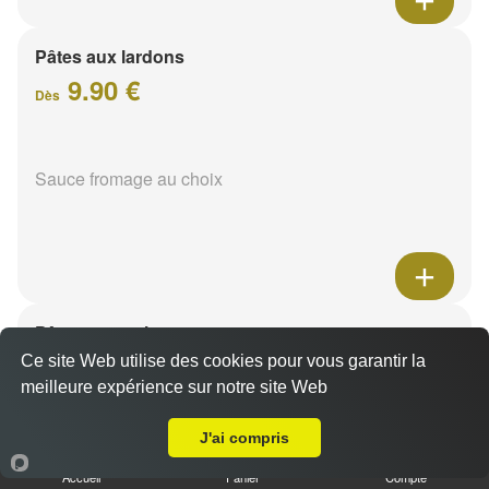
Pâtes aux lardons
9.90 €
Dès
Sauce fromage au choix
Pâtes au poulet
9.90 €
Ce site Web utilise des cookies pour vous garantir la
Dès
meilleure expérience sur notre site Web
A Emporter sur Puisieulx
J'ai compris
Sauce fromage au choix
Accueil
Panier
Compte