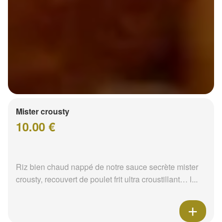
Mister crousty
10.00 €
Riz bien chaud nappé de notre sauce secrète mister
crousty, recouvert de poulet frit ultra croustillant… l...