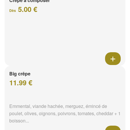
Crêpe à composer
5.00 €
Dès
Big crêpe
11.99 €
Emmental, viande hachée, merguez, émincé de
poulet, olives, oignons, poivrons, tomates, cheddar + 1
boisson...