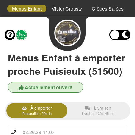
s
Menus Enfant
Mister Crousty
Crêpes Salées
Menus Enfant à emporter
proche Puisieulx (51500)
Actuellement ouvert!
À emporter
Livraison
Préparation : 20 min
Livraison : 30 à 45 mn
03.26.38.44.07