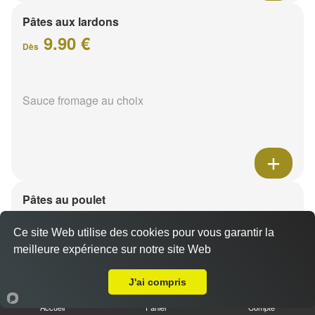
Pâtes aux lardons
9.90 €
Dès
Sauce fromage au choix
Pâtes au poulet
9.90 €
Dès
Ce site Web utilise des cookies pour vous garantir la
meilleure expérience sur notre site Web
A Emporter sur Puisieulx
Sauce fromage au choix
J'ai compris
Accueil
Panier
Compte