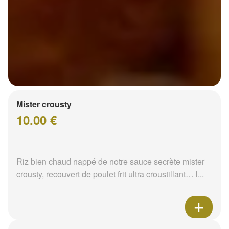
Mister crousty
10.00 €
Riz bien chaud nappé de notre sauce secrète mister
crousty, recouvert de poulet frit ultra croustillant… l...