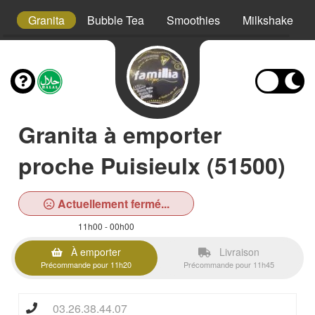
ml
Granita
Bubble Tea
Smoothies
Milkshake
Granita à emporter
proche Puisieulx (51500)
Actuellement fermé...
11h00 - 00h00
À emporter
Livraison
Précommande pour 11h20
Précommande pour 11h45
03.26.38.44.07