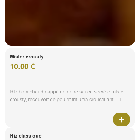
Mister crousty
10.00 €
Riz bien chaud nappé de notre sauce secrète mister
crousty, recouvert de poulet frit ultra croustillant… l...
Riz classique