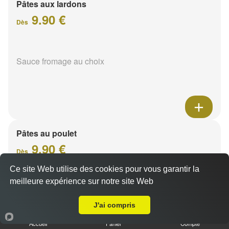
Pâtes aux lardons
9.90 €
Dès
Sauce fromage au choix
Pâtes au poulet
9.90 €
Dès
Ce site Web utilise des cookies pour vous garantir la
meilleure expérience sur notre site Web
A Emporter sur Puisieulx
Sauce fromage au choix
J'ai compris
Accueil
Panier
Compte