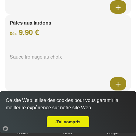
Pâtes aux lardons
9.90 €
Dès
Sauce fromage au choix
Pâtes au poulet
Ce site Web utilise des cookies pour vous garantir la
9.90 €
meilleure expérience sur notre site Web
Dès
A Emporter sur Reims Boulingrin
J'ai compris
Sauce fromage au choix
Accueil
Panier
Compte