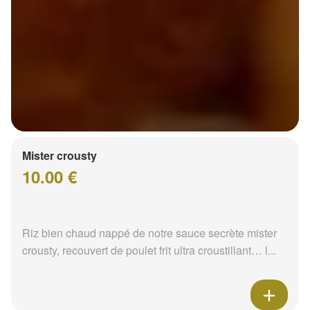
Mister crousty
10.00 €
Riz bien chaud nappé de notre sauce secrète mister
crousty, recouvert de poulet frit ultra croustillant… l...