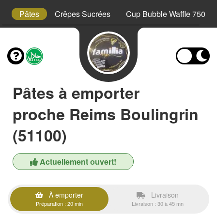
s
Pâtes
Crêpes Sucrées
Cup Bubble Waffle 750 ml
Pâtes à emporter
proche Reims Boulingrin
(51100)
Actuellement ouvert!
À emporter
Livraison
Préparation : 20 min
Livraison : 30 à 45 mn