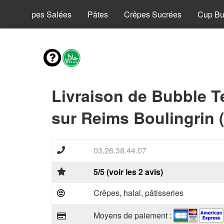
y
Crêpes Salées
Pâtes
Crêpes Sucrées
Cup Bu
Livraison de Bubble T
sur Reims Boulingrin 
03.26.38.44.07
5/5 (voir les 2 avis)
Crêpes, halal, pâtisseries
Moyens de paiement :