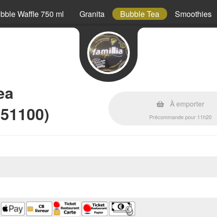
bble Waffle 750 ml
Granita
Bubble Tea
Smoothies
ea
À emporter
(51100)
Précommande pour 11h20