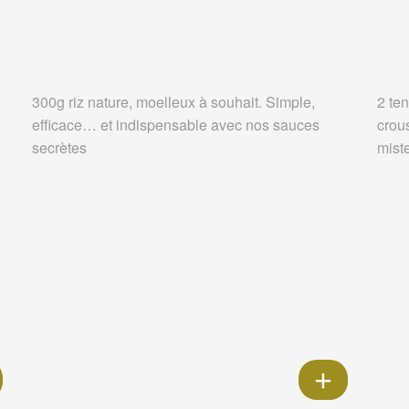
300g riz nature, moelleux à souhait. Simple,
2 ten
efficace… et indispensable avec nos sauces
crou
secrètes
miste