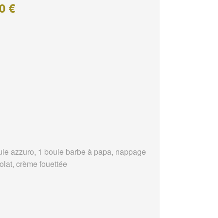
0 €
ule azzuro, 1 boule barbe à papa, nappage
olat, crème fouettée