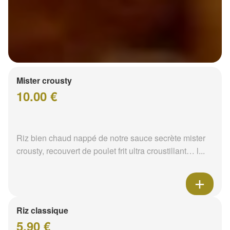
Mister crousty
10.00 €
Riz bien chaud nappé de notre sauce secrète mister
crousty, recouvert de poulet frit ultra croustillant… l...
Riz classique
5.90 €