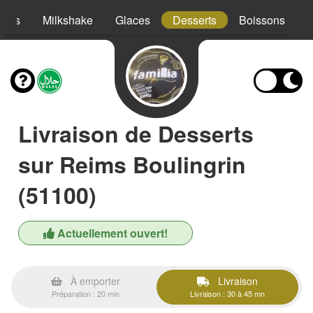
hies
Milkshake
Glaces
Desserts
Boissons
Livraison de Desserts
sur Reims Boulingrin
(51100)
Actuellement ouvert!
À emporter
Livraison
Préparation : 20 min
Livraison : 30 à 45 mn