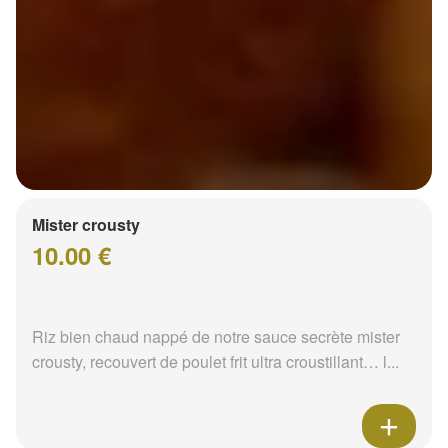
Mister crousty
10.00 €
Riz bien chaud nappé de notre sauce secrète mister
crousty, recouvert de poulet frit ultra croustillant… l...