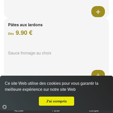
Pâtes aux lardons
9.90 €
Dès
Sauce fromage au choix
Ce site Web utilise des cookies pour vous garantir la
Pâtes au poulet
meilleure expérience sur notre site Web
A Emporter sur Reims Charles Arnould
9.90 €
Dès
J'ai compris
Accueil
Panier
Compte