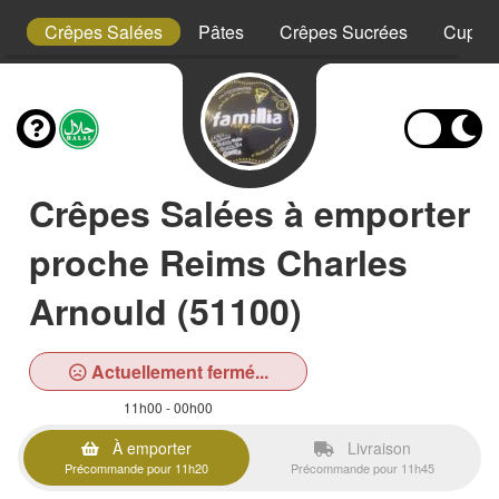
ty
Crêpes Salées
Pâtes
Crêpes Sucrées
Cup Bu
Crêpes Salées à emporter
proche Reims Charles
Arnould (51100)
Actuellement fermé...
11h00 - 00h00
À emporter
Livraison
Précommande pour 11h20
Précommande pour 11h45