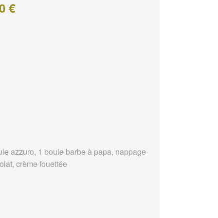
0 €
ule azzuro, 1 boule barbe à papa, nappage
olat, crème fouettée