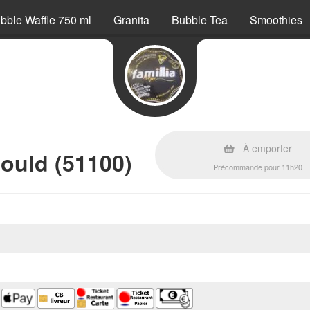
bble Waffle 750 ml
Granita
Bubble Tea
Smoothies
À emporter
ould (51100)
Précommande pour 11h20