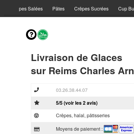
y
Crêpes Salées
Pâtes
Crêpes Sucrées
Cup Bu
Livraison de Glaces
sur Reims Charles Arn
03.26.38.44.07
5/5 (voir les 2 avis)
Crêpes, halal, pâtisseries
Moyens de paiement :