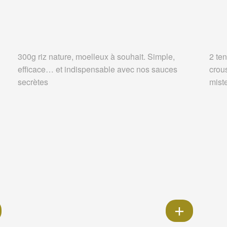
300g riz nature, moelleux à souhait. Simple,
2 ten
efficace… et indispensable avec nos sauces
crou
secrètes
miste