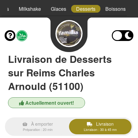
hies
Milkshake
Glaces
Desserts
Boissons
Livraison de Desserts
sur Reims Charles
Arnould (51100)
Actuellement ouvert!
À emporter
Livraison
Préparation : 20 min
Livraison : 30 à 45 mn