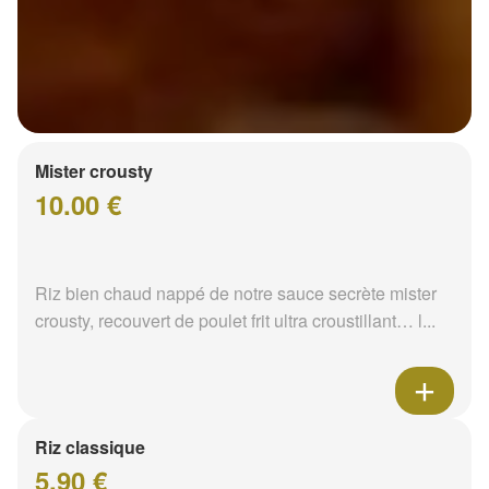
Mister crousty
10.00 €
Riz bien chaud nappé de notre sauce secrète mister
crousty, recouvert de poulet frit ultra croustillant… l...
Riz classique
5.90 €