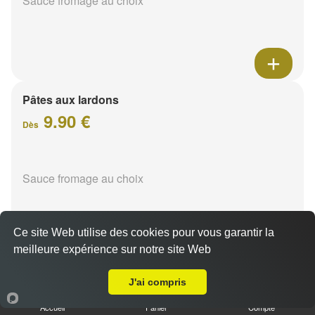
Sauce fromage au choix
Pâtes aux lardons
9.90 €
Dès
Sauce fromage au choix
Ce site Web utilise des cookies pour vous garantir la
meilleure expérience sur notre site Web
A Emporter sur Reims Epinettes
Pâtes au poulet
J'ai compris
9.90 €
Dès
Accueil
Panier
Compte