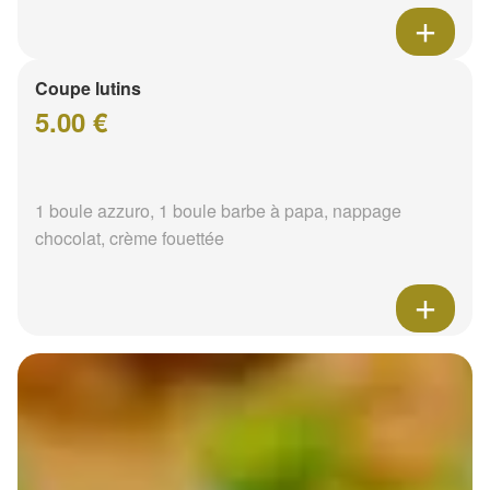
Coupe lutins
5.00 €
1 boule azzuro, 1 boule barbe à papa, nappage
chocolat, crème fouettée