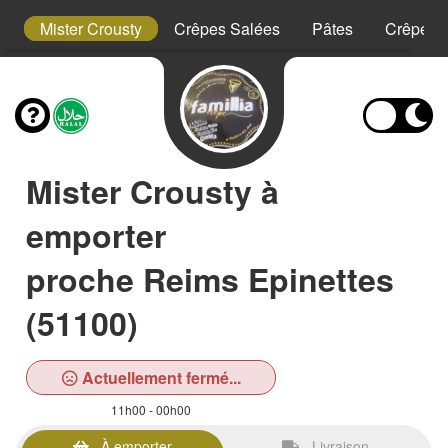
t
Mister Crousty
Crêpes Salées
Pâtes
Crêpes 
Mister Crousty à
emporter
proche Reims Epinettes
(51100)
Actuellement fermé...
11h00 - 00h00
À emporter
Livraison