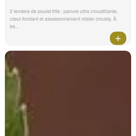
2 tenders de poulet frits : panure ultra croustillante,
cœur fondant et assaisonnement mister crousty. À
tre...