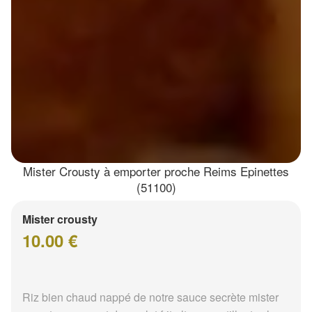
Mister Crousty à emporter proche Reims Epinettes
(51100)
Mister crousty
10.00 €
Riz bien chaud nappé de notre sauce secrète mister