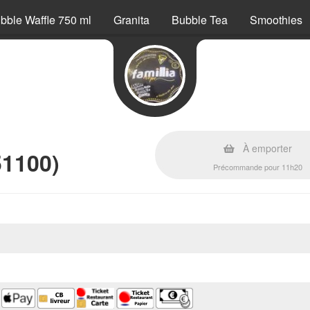
bble Waffle 750 ml
Granita
Bubble Tea
Smoothies
s
À emporter
51100)
Précommande pour 11h20