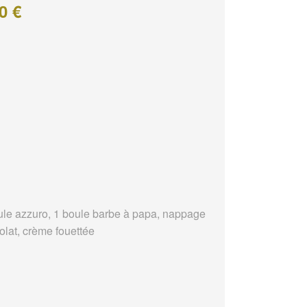
0 €
ule azzuro, 1 boule barbe à papa, nappage
olat, crème fouettée