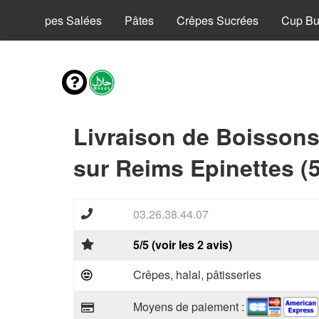
y
Crêpes Salées
Pâtes
Crêpes Sucrées
Cup Bu
Livraison de Boisson
sur Reims Epinettes (
03.26.38.44.07
5/5 (voir les 2 avis)
Crêpes, halal, pâtisseries
Moyens de paiement :