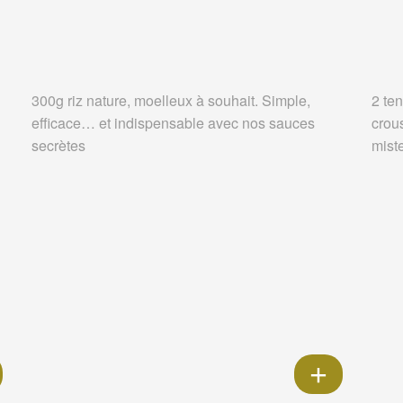
300g riz nature, moelleux à souhait. Simple,
2 ten
efficace… et indispensable avec nos sauces
crou
secrètes
miste