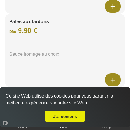
Pâtes aux lardons
9.90 €
Dès
Sauce fromage au choix
Pâtes au poulet
Ce site Web utilise des cookies pour vous garantir la
9.90 €
meilleure expérience sur notre site Web
Dès
Livraison sur Reims Epinettes
J'ai compris
Sauce fromage au choix
Accueil
Panier
Compte