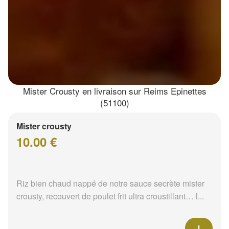
Mister Crousty en livraison sur Reims Epinettes
(51100)
Mister crousty
10.00 €
Riz bien chaud nappé de notre sauce secrète mister
crousty, recouvert de poulet frit ultra croustillant… l...