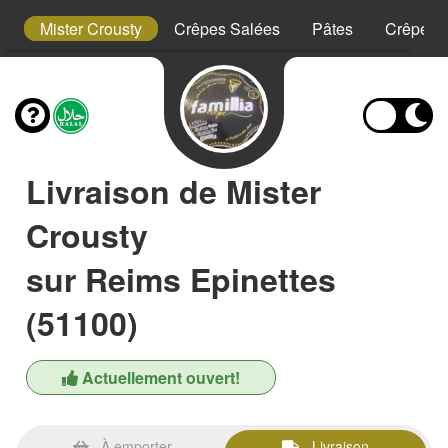
t
Mister Crousty
Crêpes Salées
Pâtes
Crêpes 
Livraison de Mister
Crousty
sur Reims Epinettes
(51100)
Actuellement ouvert!
À emporter
Livraison