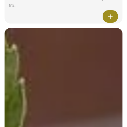
tre...