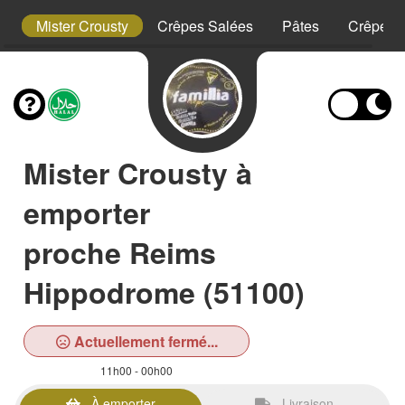
t
Mister Crousty
Crêpes Salées
Pâtes
Crêpes 
Mister Crousty à
emporter
proche Reims
Hippodrome (51100)
Actuellement fermé...
11h00 - 00h00
À emporter
Livraison