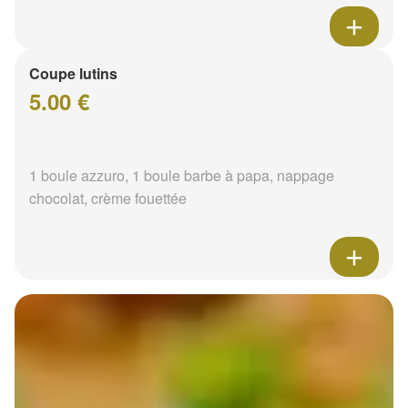
Coupe lutins
5.00 €
1 boule azzuro, 1 boule barbe à papa, nappage
chocolat, crème fouettée