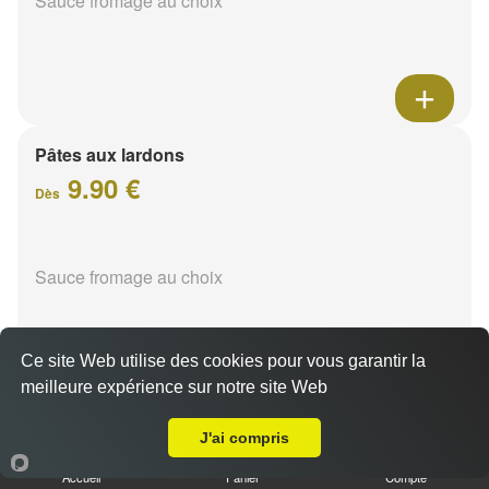
Sauce fromage au choix
Pâtes aux lardons
9.90 €
Dès
Sauce fromage au choix
Ce site Web utilise des cookies pour vous garantir la
meilleure expérience sur notre site Web
A Emporter sur Reims Hippodrome
Pâtes au poulet
J'ai compris
9.90 €
Dès
Accueil
Panier
Compte