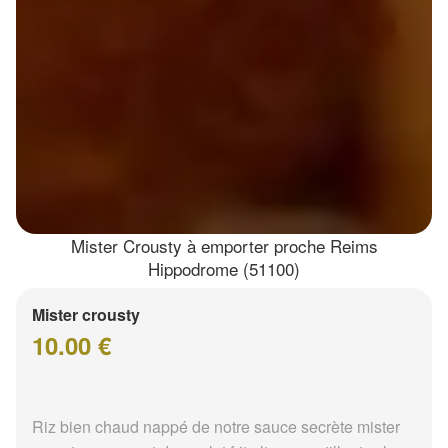
Mister Crousty à emporter proche Reims
Hippodrome (51100)
Mister crousty
10.00 €
Riz bien chaud nappé de notre sauce secrète mister