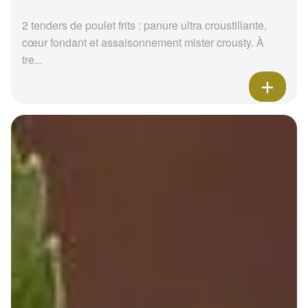
2 tenders de poulet frits : panure ultra croustillante,
cœur fondant et assaisonnement mister crousty. À
tre...