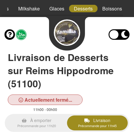
hies
Milkshake
Glaces
Desserts
Boissons
Livraison de Desserts
sur Reims Hippodrome
(51100)
Actuellement fermé...
11h00 - 00h00
À emporter
Livraison
Précommande pour 11h20
Précommande pour 11h45