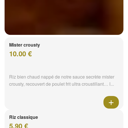
Mister crousty
10.00 €
Riz bien chaud nappé de notre sauce secrète mister
crousty, recouvert de poulet frit ultra croustillant… l...
Riz classique
5.90 €