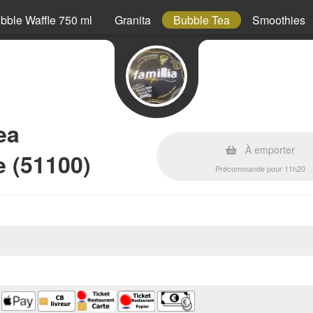
bble Waffle 750 ml
Granita
Bubble Tea
Smoothies
ea
À emporter
 (51100)
Précommande pour 11h20