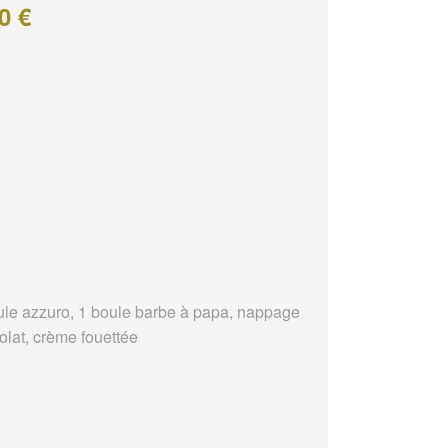
0 €
ule azzuro, 1 boule barbe à papa, nappage
olat, crème fouettée