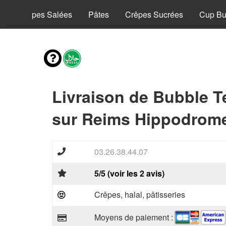
y
Crêpes Salées
Pâtes
Crêpes Sucrées
Cup Bu
Livraison de Bubble T
sur Reims Hippodrome
03.26.38.44.07
5/5 (voir les 2 avis)
Crêpes, halal, pâtisseries
Moyens de paiement :