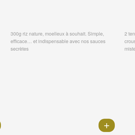
300g riz nature, moelleux à souhait. Simple,
2 ten
efficace… et indispensable avec nos sauces
crou
secrètes
miste