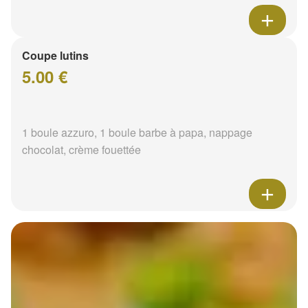
Coupe lutins
5.00 €
1 boule azzuro, 1 boule barbe à papa, nappage
chocolat, crème fouettée