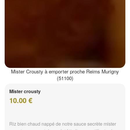
Mister Crousty à emporter proche Reims Murigny
(51100)
Mister crousty
10.00 €
Riz bien chaud nappé de notre sauce secrète mister