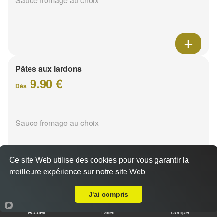
Sauce fromage au choix
Pâtes aux lardons
9.90 €
Dès
Sauce fromage au choix
Ce site Web utilise des cookies pour vous garantir la
meilleure expérience sur notre site Web
A Emporter sur Reims Murigny
Pâtes au poulet
J'ai compris
9.90 €
Dès
Accueil
Panier
Compte