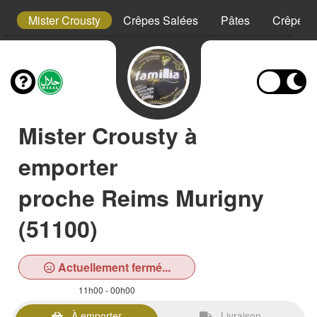
t
Mister Crousty
Crêpes Salées
Pâtes
Crêpes 
Mister Crousty à
emporter
proche Reims Murigny
(51100)
Actuellement fermé...
11h00 - 00h00
À emporter
Livraison