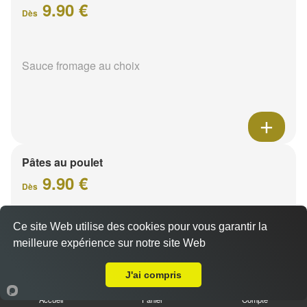
9.90 €
Dès
Sauce fromage au choix
Pâtes au poulet
9.90 €
Dès
Ce site Web utilise des cookies pour vous garantir la
Sauce fromage au choix
meilleure expérience sur notre site Web
Livraison sur Reims Murigny
J'ai compris
Accueil
Panier
Compte