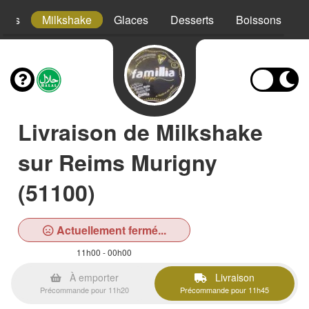
hies
Milkshake
Glaces
Desserts
Boissons
Livraison de Milkshake
sur Reims Murigny
(51100)
Actuellement fermé...
11h00 - 00h00
À emporter
Livraison
Précommande pour 11h20
Précommande pour 11h45