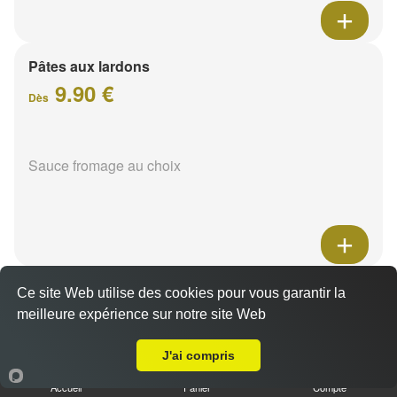
Pâtes aux lardons
9.90 €
Dès
Sauce fromage au choix
Pâtes au poulet
Ce site Web utilise des cookies pour vous garantir la
9.90 €
meilleure expérience sur notre site Web
Dès
A Emporter sur Reims Murigny
J'ai compris
Sauce fromage au choix
Accueil
Panier
Compte