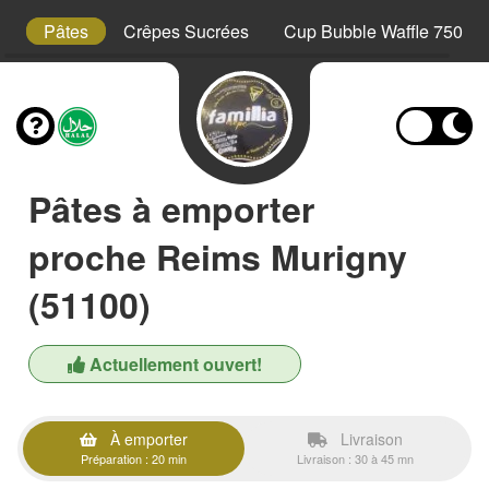
s
Pâtes
Crêpes Sucrées
Cup Bubble Waffle 750 ml
Pâtes à emporter
proche Reims Murigny
(51100)
Actuellement ouvert!
À emporter
Livraison
Préparation : 20 min
Livraison : 30 à 45 mn