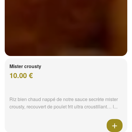
Mister crousty
10.00 €
Riz bien chaud nappé de notre sauce secrète mister
crousty, recouvert de poulet frit ultra croustillant… l...