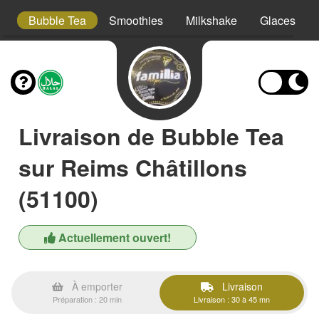
ta
Bubble Tea
Smoothies
Milkshake
Glaces
Livraison de Bubble Tea
sur Reims Châtillons
(51100)
Actuellement ouvert!
À emporter
Livraison
Préparation : 20 min
Livraison : 30 à 45 mn