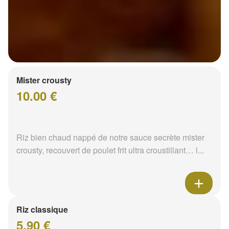
Mister crousty
10.00 €
Riz bien chaud nappé de notre sauce secrète mister
crousty, recouvert de poulet frit ultra croustillant… l...
Riz classique
5.90 €