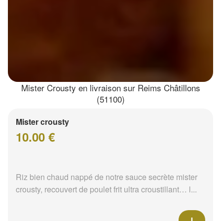
Mister Crousty en livraison sur Reims Châtillons
(51100)
Mister crousty
10.00 €
Riz bien chaud nappé de notre sauce secrète mister
crousty, recouvert de poulet frit ultra croustillant… l...