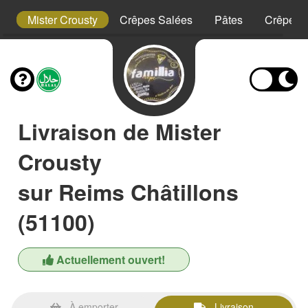
t
Mister Crousty
Crêpes Salées
Pâtes
Crêpes 
Livraison de Mister
Crousty
sur Reims Châtillons
(51100)
Actuellement ouvert!
À emporter
Livraison