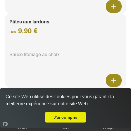
Pâtes aux lardons
9.90 €
Dès
Sauce fromage au choix
Pâtes au poulet
Ce site Web utilise des cookies pour vous garantir la
9.90 €
meilleure expérience sur notre site Web
Dès
Livraison sur Reims Châtillons
J'ai compris
Sauce fromage au choix
Accueil
Panier
Compte