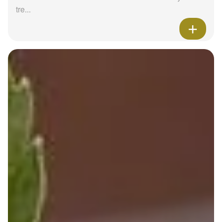
tre...