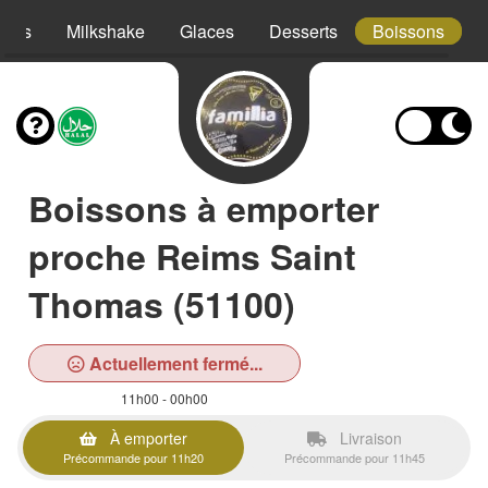
hies
Milkshake
Glaces
Desserts
Boissons
Boissons à emporter
proche Reims Saint
Thomas (51100)
Actuellement fermé...
11h00 - 00h00
À emporter
Livraison
Précommande pour 11h20
Précommande pour 11h45