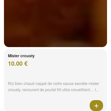
Mister crousty
10.00 €
Riz bien chaud nappé de notre sauce secrète mister
crousty, recouvert de poulet frit ultra croustillant… l...