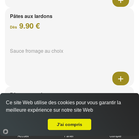
Pâtes aux lardons
9.90 €
Dès
Sauce fromage au choix
Pâtes au poulet
9.90 €
Ce site Web utilise des cookies pour vous garantir la
Dès
meilleure expérience sur notre site Web
A Emporter sur Reims Saint Thomas
J'ai compris
Sauce fromage au choix
Accueil
Panier
Compte