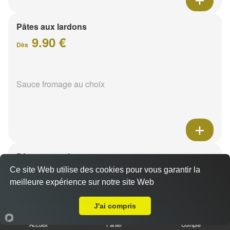
Pâtes aux lardons
9.90 €
Dès
Sauce fromage au choix
Pâtes au poulet
9.90 €
Ce site Web utilise des cookies pour vous garantir la
Dès
meilleure expérience sur notre site Web
A Emporter sur Reims Saint Thomas
J'ai compris
Sauce fromage au choix
Accueil
Panier
Compte