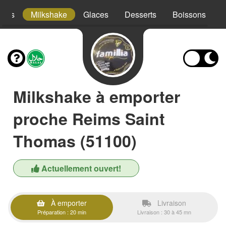
hies
Milkshake
Glaces
Desserts
Boissons
Milkshake à emporter
proche Reims Saint
Thomas (51100)
Actuellement ouvert!
À emporter
Livraison
Préparation : 20 min
Livraison : 30 à 45 mn