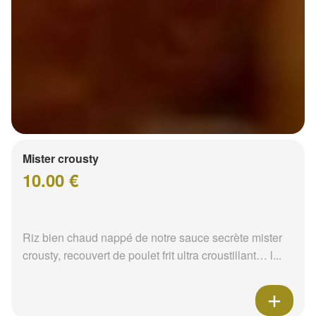
Mister crousty
10.00 €
Riz bien chaud nappé de notre sauce secrète mister
crousty, recouvert de poulet frit ultra croustillant… l...