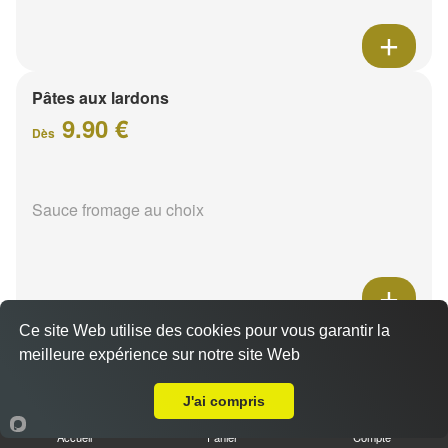
Pâtes aux lardons
9.90 €
Dès
Sauce fromage au choix
Ce site Web utilise des cookies pour vous garantir la
Pâtes au poulet
meilleure expérience sur notre site Web
A Emporter sur Reims Saint Thomas
9.90 €
Dès
J'ai compris
Accueil
Panier
Compte