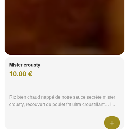
Mister crousty
10.00 €
Riz bien chaud nappé de notre sauce secrète mister
crousty, recouvert de poulet frit ultra croustillant… l...