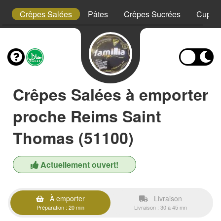
ty
Crêpes Salées
Pâtes
Crêpes Sucrées
Cup Bu
Crêpes Salées à emporter
proche Reims Saint
Thomas (51100)
Actuellement ouvert!
À emporter
Livraison
Préparation : 20 min
Livraison : 30 à 45 mn