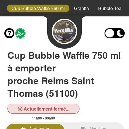
s
Cup Bubble Waffle 750 ml
Granita
Bubble Tea
Cup Bubble Waffle 750 ml
à emporter
proche Reims Saint
Thomas (51100)
Actuellement fermé...
11h00 - 00h00
À emporter
Livraison