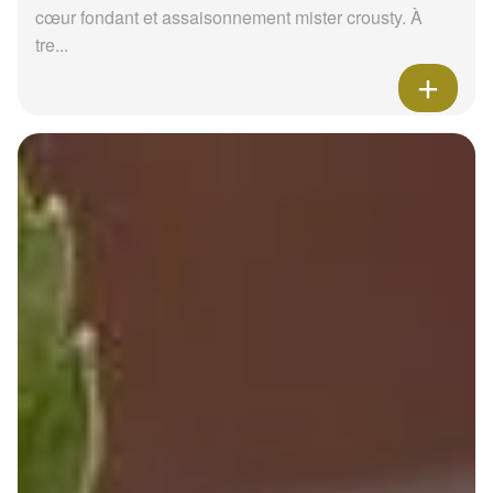
cœur fondant et assaisonnement mister crousty. À
tre...