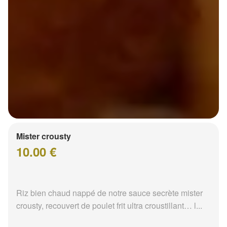
Mister crousty
10.00 €
Riz bien chaud nappé de notre sauce secrète mister
crousty, recouvert de poulet frit ultra croustillant… l...