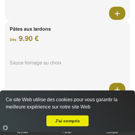
Pâtes aux lardons
9.90 €
Dès
Sauce fromage au choix
Ce site Web utilise des cookies pour vous garantir la
Pâtes au poulet
meilleure expérience sur notre site Web
A Emporter sur Reims Saint Thomas
9.90 €
Dès
J'ai compris
Accueil
Panier
Compte