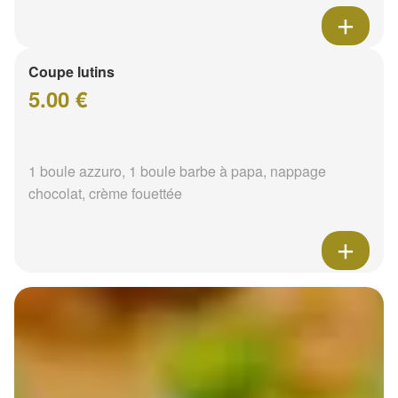
Coupe lutins
5.00 €
1 boule azzuro, 1 boule barbe à papa, nappage
chocolat, crème fouettée