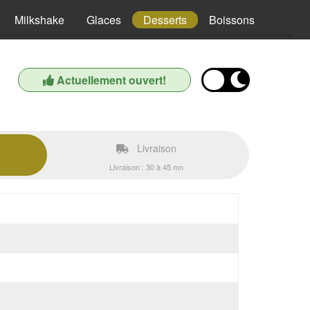
Milkshake
Glaces
Desserts
Boissons
Actuellement ouvert!
Livraison
Livraison : 30 à 45 mn