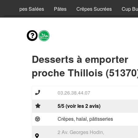
y
Crêpes Salées
Pâtes
Crêpes Sucrées
Cup Bu
Desserts à emporter
proche Thillois (51370
03.26.38.44.07
5/5 (voir les 2 avis)
Crêpes, halal, pâtisseries
2 Av. Georges Hodin,