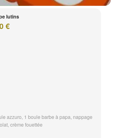
e lutins
0 €
ule azzuro, 1 boule barbe à papa, nappage
olat, crème fouettée