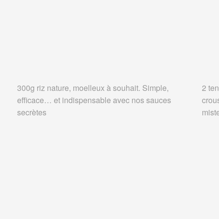
300g riz nature, moelleux à souhait. Simple,
2 ten
efficace… et indispensable avec nos sauces
crou
secrètes
miste