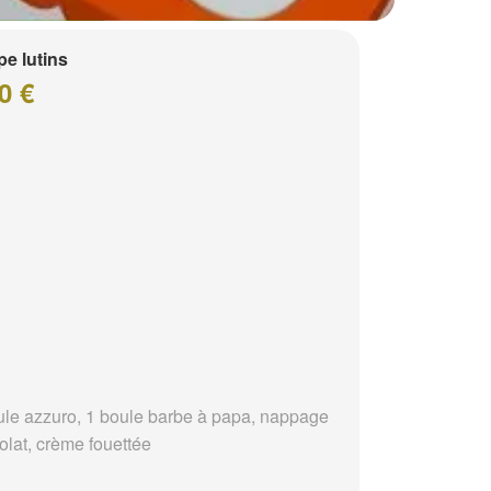
e lutins
0 €
ule azzuro, 1 boule barbe à papa, nappage
olat, crème fouettée