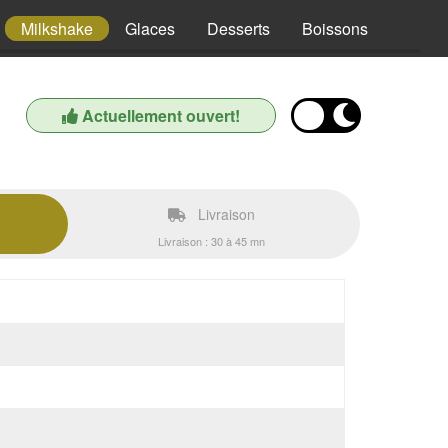
Milkshake
Glaces
Desserts
Boissons
Actuellement ouvert!
Livraison
Livraison : 30 à 45 mn