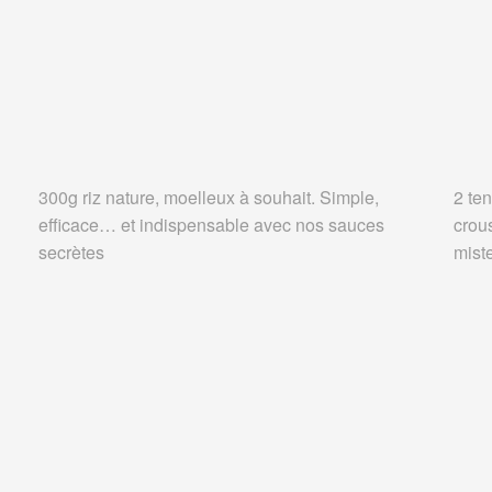
300g riz nature, moelleux à souhait. Simple,
2 ten
efficace… et indispensable avec nos sauces
crou
secrètes
miste