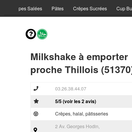
y
Crêpes Salées
Pâtes
Crêpes Sucrées
Cup Bu
Milkshake à emporter
proche Thillois (51370
03.26.38.44.07
5/5 (voir les 2 avis)
Crêpes, halal, pâtisseries
2 Av. Georges Hodin,