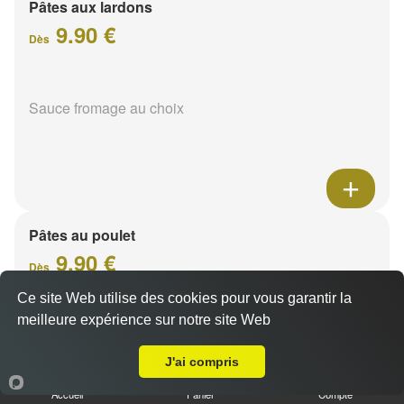
Pâtes aux lardons
9.90 €
Dès
Sauce fromage au choix
Pâtes au poulet
9.90 €
Dès
Ce site Web utilise des cookies pour vous garantir la
meilleure expérience sur notre site Web
A Emporter sur Thillois
Sauce fromage au choix
J'ai compris
Accueil
Panier
Compte