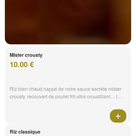
Mister crousty
10.00 €
Riz bien chaud nappé de notre sauce secrète mister
crousty, recouvert de poulet frit ultra croustillant… l...
Riz classique