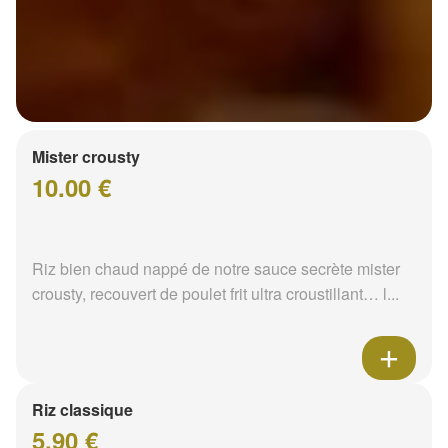
Mister crousty
10.00 €
Riz bien chaud nappé de notre sauce secrète mister
crousty, recouvert de poulet frit ultra croustillant… l...
Riz classique
5.90 €