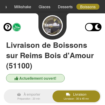
hies
Milkshake
Glaces
Desserts
Boissons
Livraison de Boissons
sur Reims Bois d'Amour
(51100)
Actuellement ouvert!
À emporter
Livraison
Préparation : 20 min
Livraison : 30 à 45 mn