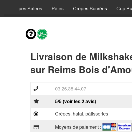
y
Crêpes Salées
Pâtes
Crêpes Sucrées
Cup Bu
Livraison de Milkshak
sur Reims Bois d'Amo
03.26.38.44.07
5/5 (voir les 2 avis)
Crêpes, halal, pâtisseries
Moyens de paiement :