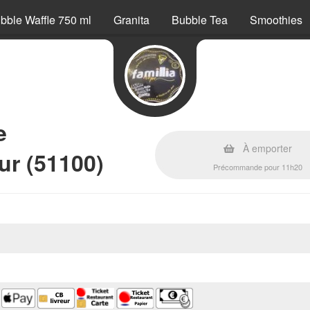
bble Waffle 750 ml
Granita
Bubble Tea
Smoothies
e
À emporter
ur (51100)
Précommande pour 11h20