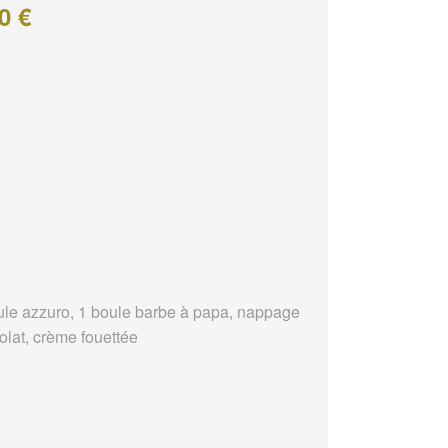
0 €
ule azzuro, 1 boule barbe à papa, nappage
olat, crème fouettée