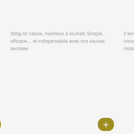
300g riz nature, moelleux à souhait. Simple,
2 ten
efficace… et indispensable avec nos sauces
crou
secrètes
miste