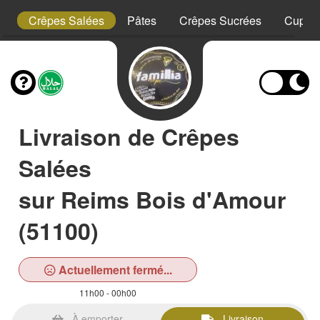
ty
Crêpes Salées
Pâtes
Crêpes Sucrées
Cup Bu
Livraison de Crêpes
Salées
sur Reims Bois d'Amour
(51100)
Actuellement fermé...
11h00 - 00h00
À emporter
Livraison