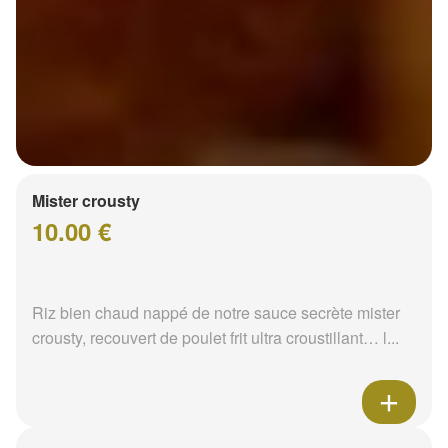
Mister crousty
10.00 €
Riz bien chaud nappé de notre sauce secrète mister
crousty, recouvert de poulet frit ultra croustillant… l...