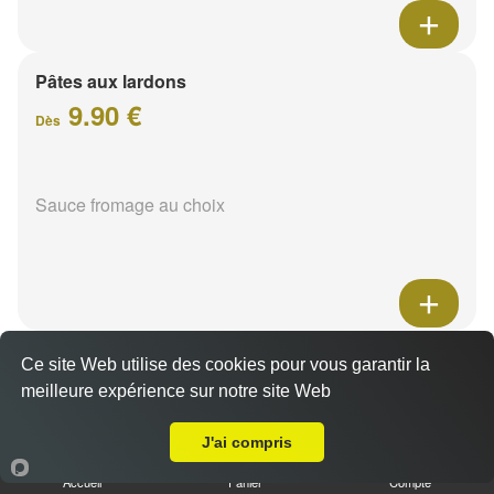
Pâtes aux lardons
9.90 €
Dès
Sauce fromage au choix
Pâtes au poulet
Ce site Web utilise des cookies pour vous garantir la
9.90 €
meilleure expérience sur notre site Web
Dès
Livraison sur Reims Bois d'Amour
J'ai compris
Sauce fromage au choix
Accueil
Panier
Compte