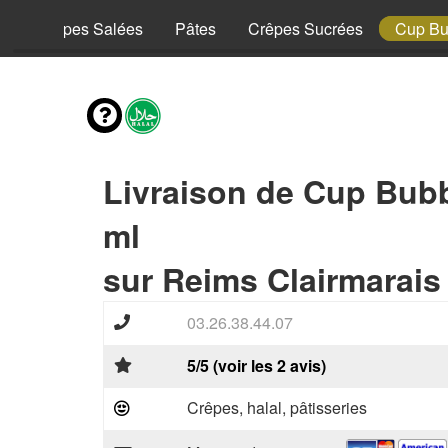
y
Crêpes Salées
Pâtes
Crêpes Sucrées
Cup Bu
Livraison de Cup Bubb
ml
sur Reims Clairmarais
03.26.38.44.07
5/5 (voir les 2 avis)
Crêpes, halal, pâtisseries