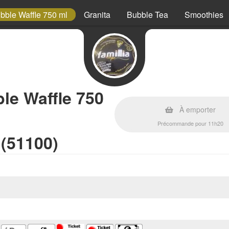
bble Waffle 750 ml
Granita
Bubble Tea
Smoothies
le Waffle 750
À emporter
Précommande pour 11h20
 (51100)