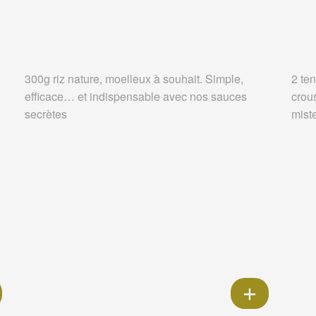
300g riz nature, moelleux à souhait. Simple,
2 ten
efficace… et indispensable avec nos sauces
crou
secrètes
miste