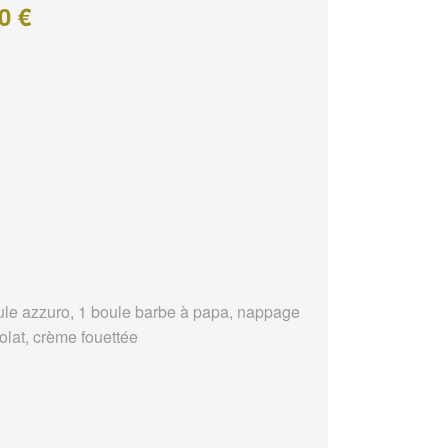
0 €
ule azzuro, 1 boule barbe à papa, nappage
olat, crème fouettée