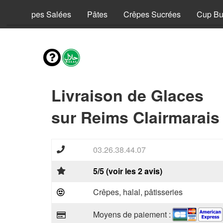
y
Crêpes Salées
Pâtes
Crêpes Sucrées
Cup Bu
Livraison de Glaces
sur Reims Clairmarais
03.26.38.44.07
5/5 (voir les 2 avis)
Crêpes, halal, pâtisseries
Moyens de paiement :