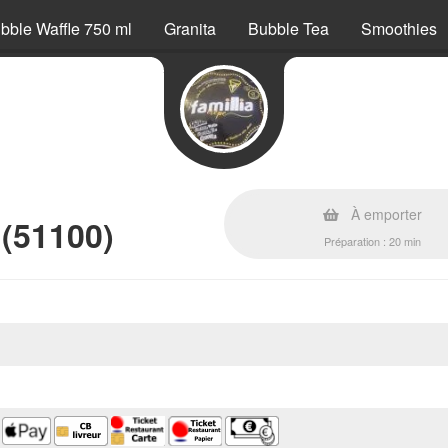
bble Waffle 750 ml
Granita
Bubble Tea
Smoothies
À emporter
 (51100)
Préparation : 20 min