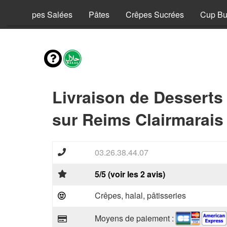
y
Crêpes Salées
Pâtes
Crêpes Sucrées
Cup Bu
Livraison de Desserts
sur Reims Clairmarais
03.26.38.44.07
5/5 (voir les 2 avis)
Crêpes, halal, pâtisseries
Moyens de paiement :