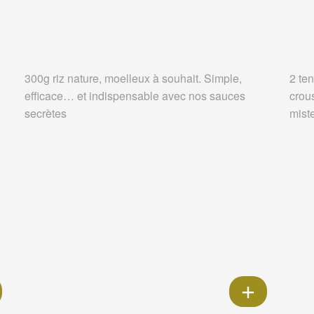
300g riz nature, moelleux à souhait. Simple,
2 ten
efficace… et indispensable avec nos sauces
crou
secrètes
miste