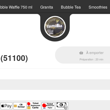
bble Waffle 750 ml
Granita
Bubble Tea
Smoothies
À emporter
 (51100)
Préparation : 20 min