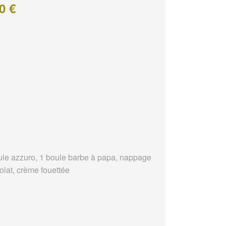
0 €
ule azzuro, 1 boule barbe à papa, nappage
olat, crème fouettée